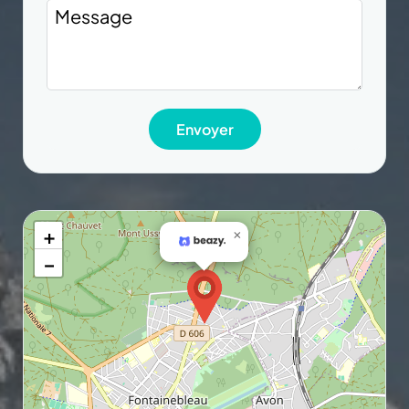
+
×
−