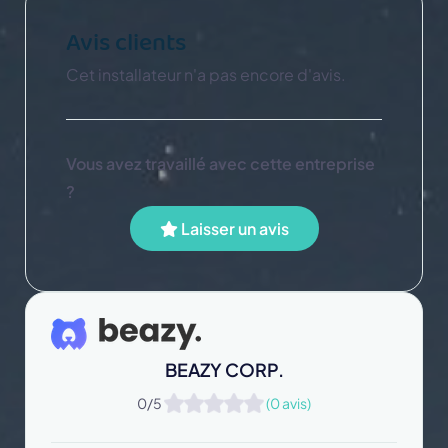
Avis clients
Cet installateur n'a pas encore d'avis.
Vous avez travaillé avec cette entreprise
?
Laisser un avis
BEAZY CORP.
0/5
(0 avis)