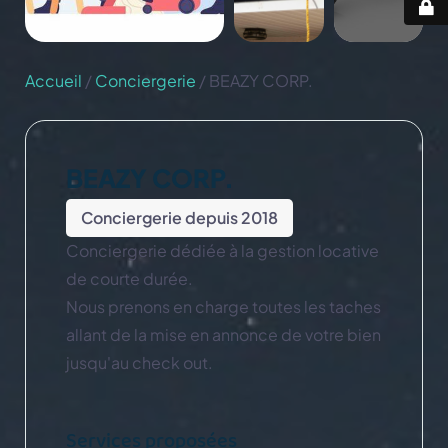
Accueil
/
Conciergerie
/ BEAZY CORP.
BEAZY CORP.
Conciergerie depuis 2018
Conciergerie dédiée à la gestion locative
de courte durée.
Nous prenons en charge toutes les taches
allant de la mise en annonce de votre bien
jusqu'au check out.
Services proposées